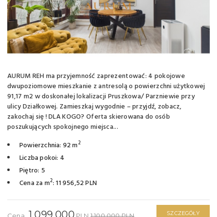
AURUM REH ma przyjemność zaprezentować: 4 pokojowe
dwupoziomowe mieszkanie z antresolą o powierzchni użytkowej
91,17 m2 w doskonałej lokalizacji Pruszkowa/ Parzniewie przy
ulicy Działkowej. Zamieszkaj wygodnie – przyjdź, zobacz,
zakochaj się ! DLA KOGO? Oferta skierowana do osób
poszukujących spokojnego miejsca...
2
Powierzchnia: 92 m
Liczba pokoi: 4
Piętro: 5
2
Cena za m
: 11 956,52 PLN
1 099 000
SZCZEGÓŁY
Cena
PLN
1 100 000 PLN