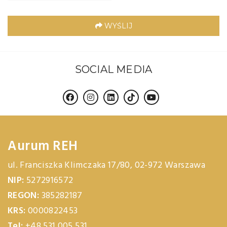
WYŚLIJ
SOCIAL MEDIA
Aurum REH
ul. Franciszka Klimczaka 17/80
,
02-972
Warszawa
NIP:
5272916572
REGON:
385282187
KRS:
0000822453
Tel:
+48 531 005 531