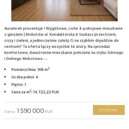
Aurumreh prezentuje ! Wyjątkowe, ciche 4-pokojowe mieszkanie
z garażem | Mokotów ul. Konduktorska 4 Szukasz przestrzeni,
ciszy i zieleni, a jednocześnie zależy Ci na szybkim dojeździe do
centrum? Ta oferta łączy wszystkie te atuty. Na sprzedaż
komfortowe, dwustronne mieszkanie położone na styku Górnego
i Dolnego Mokotowa -...
2
Powierzchnia: 108 m
Liczba pokoi: 4
Piętro: 1
2
Cena za m
: 14 722,22 PLN
1 590 000
SZCZEGÓŁY
Cena
PLN