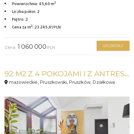
2
Powierzchnia: 45,60 m
Liczba pokoi: 2
Piętro: 2
2
Cena za m
: 23 245,61 PLN
1 060 000
SZCZEGÓŁY
Cena
PLN
92 M2 Z 4 POKOJAMI I Z ANTRESOLĄ
mazowieckie, Pruszkowski, Pruszków, Działkowa