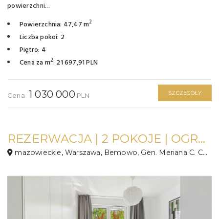
powierzchni...
2
Powierzchnia: 47,47 m
Liczba pokoi: 2
Piętro: 4
2
Cena za m
: 21 697,91 PLN
1 030 000
SZCZEGÓŁY
Cena
PLN
REZERWACJA | 2 POKOJE | OGRÓDEK | OSIEDLE PREMIUM
mazowieckie, Warszawa, Bemowo, Gen. Meriana C. Coopera