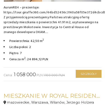
AurumREH – prezentuje:
https://tour.giraffe360.com/44bd52456c3140a58f05e372d4cbcd
Z przyjemnością prezentujemy Państwu atrakcyjną ofertę
sprzedaży mieszkania o powierzchni 41.91 m2, usytuowanego na
prestiżowym Mokotowie. Inwestycja to Central House od
znanego dewelopera OKAM....
2
Powierzchnia: 42,50 m
Liczba pokoi: 2
Piętro: 7
2
Cena za m
: 24 894,12 PLN
1 058 000
SZCZEGÓŁY
Cena
PLN
1 100 000 PLN
MIESZKANIE W ROYAL RESIDENCE - 2 POKOJE 46 M2
mazowieckie, Warszawa, Wilanów, Jerzego Holzera