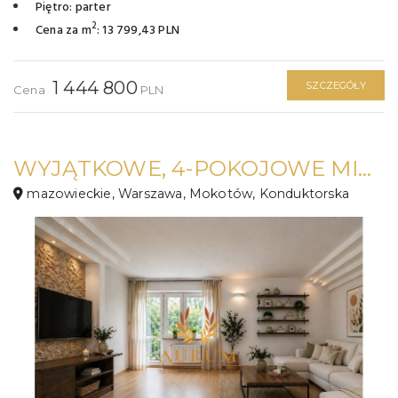
Piętro: parter
2
Cena za m
: 13 799,43 PLN
1 444 800
SZCZEGÓŁY
Cena
PLN
WYJĄTKOWE, 4-POKOJOWE MIESZKANIE Z GARAŻEM MOKOTÓW
mazowieckie, Warszawa, Mokotów, Konduktorska