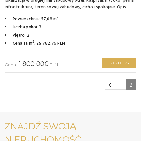
lokalizacja w drugiej linii zabudowy od ul. Kasprzaka. Wokół pełna
infrastruktura, teren nowej zabudowy, cicho i spokojnie. Opis...
2
Powierzchnia: 57,08 m
Liczba pokoi: 3
Piętro: 2
2
Cena za m
: 29 782,76 PLN
1 800 000
SZCZEGÓŁY
Cena
PLN
1
2
ZNAJDŹ SWOJĄ
NIERUCHOMOŚĆ