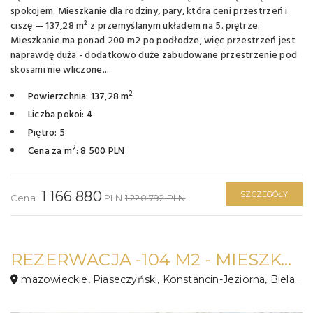
spokojem. Mieszkanie dla rodziny, pary, która ceni przestrzeń i
ciszę — 137,28 m² z przemyślanym układem na 5. piętrze.
Mieszkanie ma ponad 200 m2 po podłodze, więc przestrzeń jest
naprawdę duża - dodatkowo duże zabudowane przestrzenie pod
skosami nie wliczone...
2
Powierzchnia: 137,28 m
Liczba pokoi: 4
Piętro: 5
2
Cena za m
: 8 500 PLN
1 166 880
SZCZEGÓŁY
Cena
PLN
1 220 792 PLN
REZERWACJA -104 M2 - MIESZKANIE W KONSTANCINIE
mazowieckie, Piaseczyński, Konstancin-Jeziorna, Bielawska